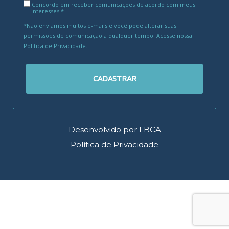
Concordo em receber comunicações de acordo com meus
interesses.*
*Não enviamos muitos e-mails e você pode alterar suas
permissões de comunicação a qualquer tempo. Acesse nossa
Política de Privacidade
.
CADASTRAR
Desenvolvido por LBCA
Política de Privacidade