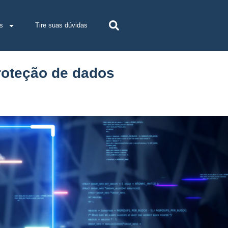
s
Tire suas dúvidas
roteção de dados
o