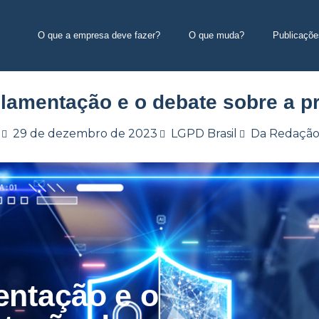
O que a empresa deve fazer?
O que muda?
Publicaçõe
ulamentação e o debate sobre a p
29 de dezembro de 2023
LGPD Brasil
Da Redaçã
entação e o