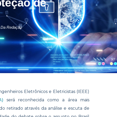
oteção de
Da Redação
genheiros Eletrônicos e Eletricistas (IEEE)
será reconhecida como a área mais
A)
o retirado através da análise e escuta de
idade do debate sobre o assunto no Brasil