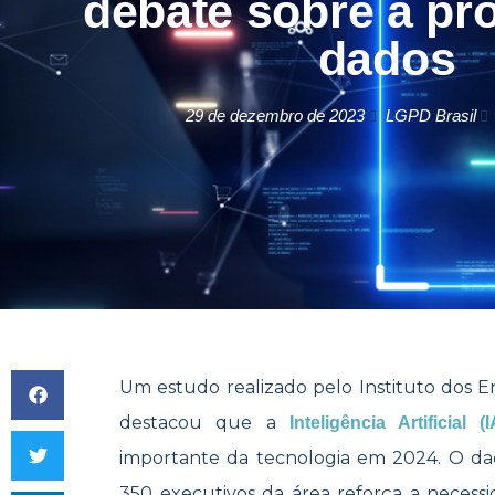
debate sobre a pr
dados
29 de dezembro de 2023
LGPD Brasil
Um estudo realizado pelo Instituto dos En
destacou que a
Inteligência Artificial (I
importante da tecnologia em 2024. O dad
350 executivos da área reforça a necess