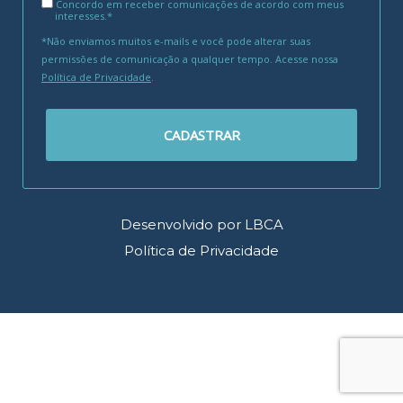
Concordo em receber comunicações de acordo com meus
interesses.*
*Não enviamos muitos e-mails e você pode alterar suas
permissões de comunicação a qualquer tempo. Acesse nossa
Política de Privacidade
.
CADASTRAR
Desenvolvido por LBCA
Política de Privacidade