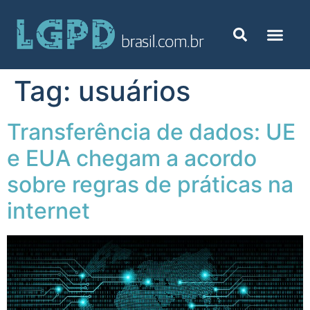
Tag:
usuários
Transferência de dados: UE
e EUA chegam a acordo
sobre regras de práticas na
internet