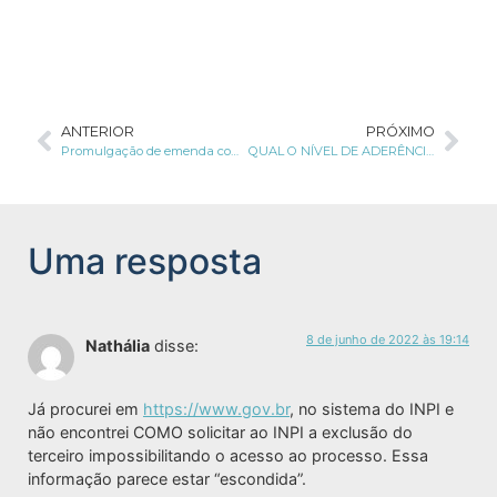
ANTERIOR
PRÓXIMO
Promulgação de emenda com acréscimo sobre proteção de dados na Constituição acontecerá dia 10 de fevereiro
QUAL O NÍVEL DE ADERÊNCIA DA B2B À LGPD?
Uma resposta
8 de junho de 2022 às 19:14
Nathália
disse:
Já procurei em
https://www.gov.br
, no sistema do INPI e
não encontrei COMO solicitar ao INPI a exclusão do
terceiro impossibilitando o acesso ao processo. Essa
informação parece estar “escondida”.