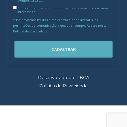
eventos da LBCA
Concordo em receber comunicações de acordo com meus
interesses.*
*Não enviamos muitos e-mails e você pode alterar suas
permissões de comunicação a qualquer tempo. Acesse nossa
Política de Privacidade
.
CADASTRAR
Desenvolvido por LBCA
Política de Privacidade