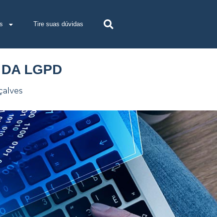
s
Tire suas dúvidas
 DA LGPD
çalves