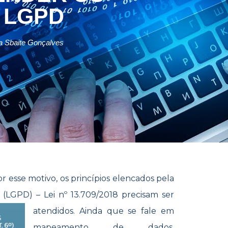
A LGPD
a Sbaite Gonçalves
or esse motivo, os princípios elencados pela
 (LGPD) – Lei nº 13.709/2018 precisam ser
atendi
dos. Ainda que se fale em
mapeamento de dados,