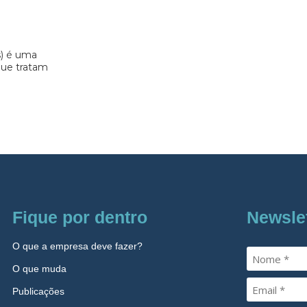
s) é uma
 que tratam
Fique por dentro
Newsle
O que a empresa deve fazer?
O que muda
Publicações