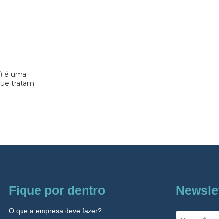
s) é uma
 que tratam
Fique por dentro
Newsle
O que a empresa deve fazer?