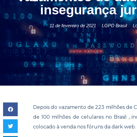
insegurança jur
11 de fevereiro de 2021
LGPD Brasil
Lo
Depois do vazamento de 223 milhões de 
de 100 milhões de celulares no Brasil , i
colocado à venda nos fóruns da dark web. 