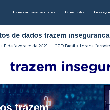
O que a empresa deve fazer?
O que muda?
Publicaçõe
os de dados trazem insegurança 
11 de fevereiro de 2021
LGPD Brasil
Lorena Carneir
os trazem