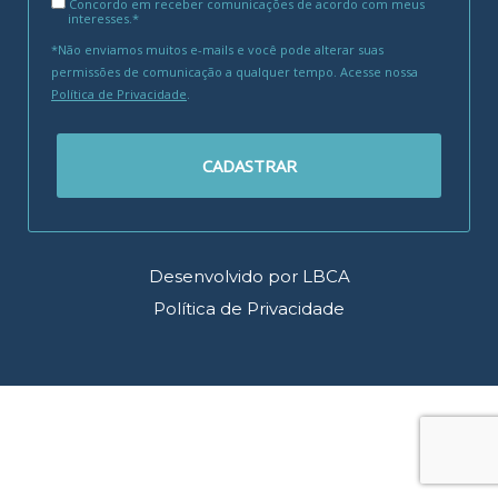
Concordo em receber comunicações de acordo com meus
interesses.*
*Não enviamos muitos e-mails e você pode alterar suas
permissões de comunicação a qualquer tempo. Acesse nossa
Política de Privacidade
.
CADASTRAR
Desenvolvido por LBCA
Política de Privacidade