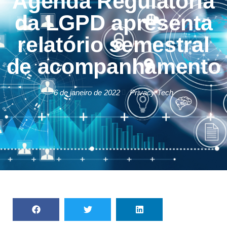
Agenda Regulatória
da LGPD apresenta
relatório semestral
de acompanhamento
6 de janeiro de 2022
Privacy Tech