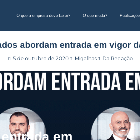
O que a empresa deve fazer?
O que muda?
Publicaçõe
dos abordam entrada em vigor 
5 de outubro de 2020
Migalhas
Da Redação
entrada em