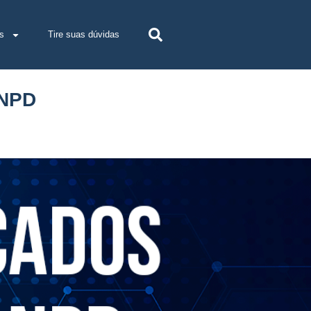
s
Tire suas dúvidas
ANPD