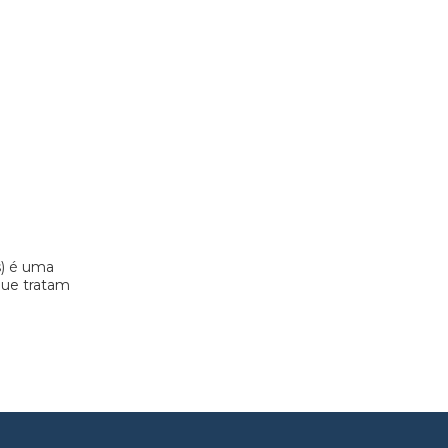
s) é uma
 que tratam