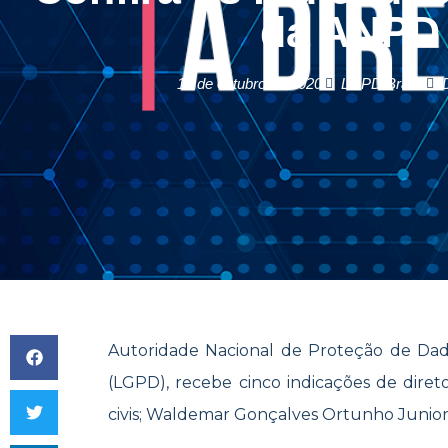
da ANPD
16 de outubro de 2020
LGPD Brasil
Autoridade Nacional de Proteção de Dad
(LGPD), recebe cinco indicações de diret
civis; Waldemar Gonçalves Ortunho Junior, 