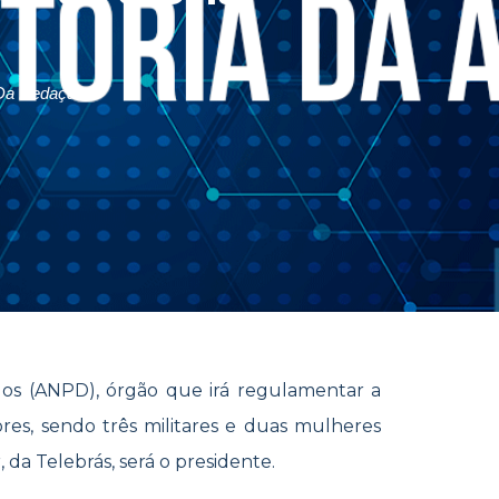
Da Redação
os (ANPD), órgão que irá regulamentar a
ores, sendo três militares e duas mulheres
da Telebrás, será o presidente.