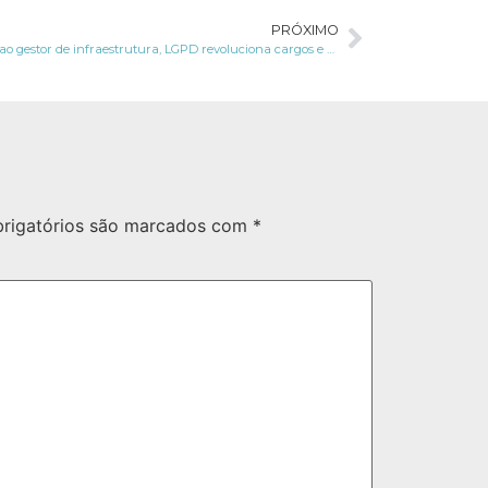
PRÓXIMO
Do DPO ao gestor de infraestrutura, LGPD revoluciona cargos e prioridades nas empresas
rigatórios são marcados com
*