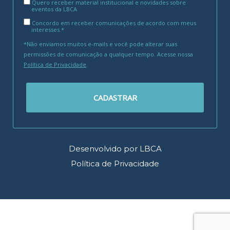
Quero receber material institucional e novidades sobre
eventos da LBCA
Concordo em receber comunicações de acordo com meus
interesses.*
*Não enviamos muitos e-mails e você pode alterar suas
permissões de comunicação a qualquer tempo. Acesse nossa
Política de Privacidade
.
CADASTRAR
Desenvolvido por LBCA
Política de Privacidade