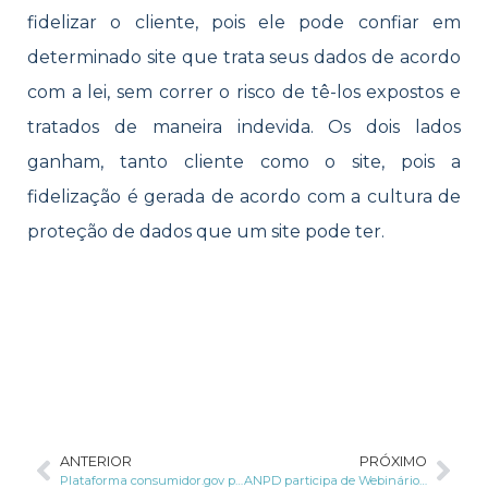
fidelizar o cliente, pois ele pode confiar em
determinado site que trata seus dados de acordo
com a lei, sem correr o risco de tê-los expostos e
tratados de maneira indevida. Os dois lados
ganham, tanto cliente como o site, pois a
fidelização é gerada de acordo com a cultura de
proteção de dados que um site pode ter.
ANTERIOR
PRÓXIMO
Plataforma consumidor.gov passa a receber queixas sobre redes sociais
ANPD participa de Webinário do Tribunal de Contas da União (TCU) sobre adequação do setor público à Lei Geral de Proteção de Dados Pessoais