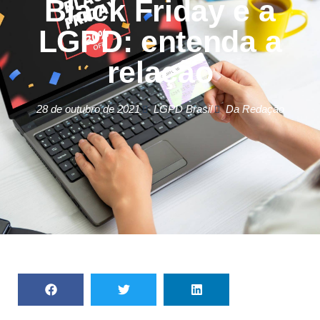
Black Friday e a
LGPD: entenda a
relação
28 de outubro de 2021
LGPD Brasil
Da Redação