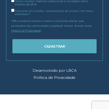
Quero receber material institucional e novidades sobre
eventos da LBCA
Concordo em receber comunicações de acordo com meus
interesses.*
*Não enviamos muitos e-mails e você pode alterar suas
permissões de comunicação a qualquer tempo. Acesse nossa
Política de Privacidade
.
CADASTRAR
Desenvolvido por LBCA
Política de Privacidade