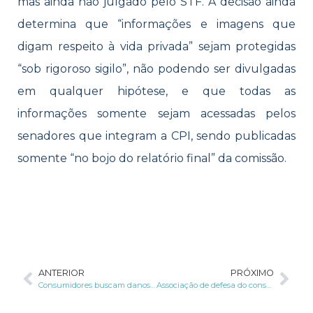
mas ainda não julgado pelo STF. A decisão ainda
determina que “informações e imagens que
digam respeito à vida privada” sejam protegidas
“sob rigoroso sigilo”, não podendo ser divulgadas
em qualquer hipótese, e que todas as
informações somente sejam acessadas pelos
senadores que integram a CPI, sendo publicadas
somente “no bojo do relatório final” da comissão.
ANTERIOR
PRÓXIMO
Consumidores buscam danos morais por vazamento de dados
Associação de defesa do consumidor apresenta reclamação contra mudanças nas políticas de privacidade do WhatsApp