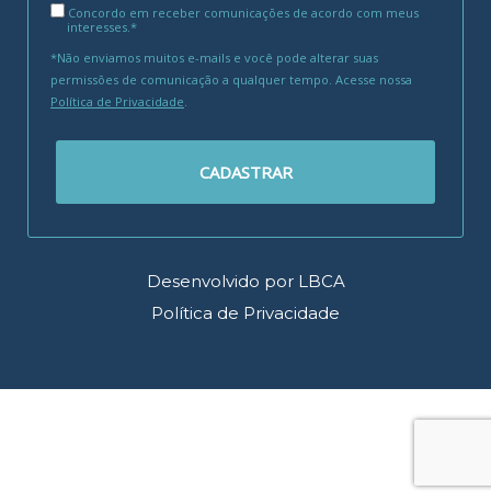
Concordo em receber comunicações de acordo com meus
interesses.*
*Não enviamos muitos e-mails e você pode alterar suas
permissões de comunicação a qualquer tempo. Acesse nossa
Política de Privacidade
.
CADASTRAR
Desenvolvido por LBCA
Política de Privacidade