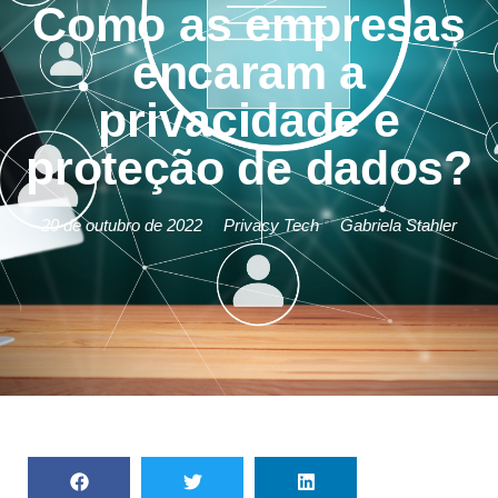
Como as empresas
encaram a
privacidade e
proteção de dados?
20 de outubro de 2022
Privacy Tech
Gabriela Stahler