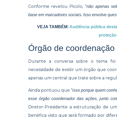
Conforme revelou Picolo,
“
n
ão apenas seto
base em marcadores sociais. Isso envolve questõe
VEJA TAMBÉM:
Audiência pública dest
proteção
Órgão de coordenação
Durante a conversa sobre o tema foi
necessidade de existir um órgão que coo
apenas um central que trate sobre a regu
Ai
nda pontuou que
“
isso porque quem conhe
esse órgão coordenador das ações, junto com 
Diretor-Preside
nte a estruturação de um
benéfica visto que será formado por difere