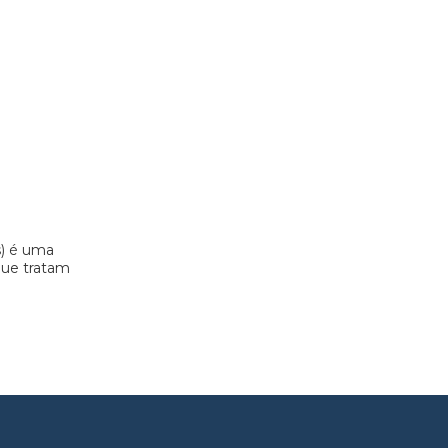
s) é uma
 que tratam