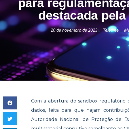
para regulamentaçã
destacada pel
20 de novembro de 2023
Teletime
Ma
Com a abertura do sandbox regulatório da 
dados, feita para que hajam contribuiç
Autoridade
Nacional de Proteção de D
multissetorial consultivo semelha
nte ao
C