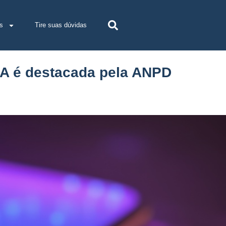
s
Tire suas dúvidas
 IA é destacada pela ANPD