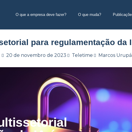
O que a empresa deve fazer?
O que muda?
Publicaçõe
setorial para regulamentação da
20 de novembro de 2023
Teletime
Marcos Urupá
ltissetorial