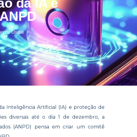
o da IA é
a ANPD
rcos Urupá
Inteligência Artificial (IA) e proteção de
ões diversas até o dia 1 de dezembro, a
ados (ANPD) pe
nsa em
criar um comitê
NPD.