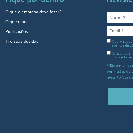
O que a empresa deve fazer?
O que muda
Publicações
Tire suas dúvidas
Quero receber
eventos da L
Concordo em
meus interes
*Não enviamos m
permissões de 
nossa
Política d