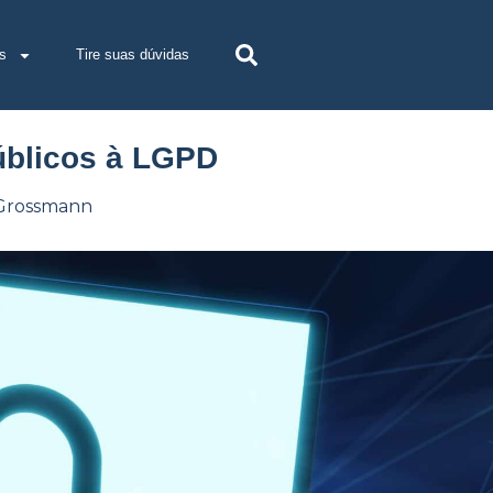
s
Tire suas dúvidas
úblicos à LGPD
 Grossmann