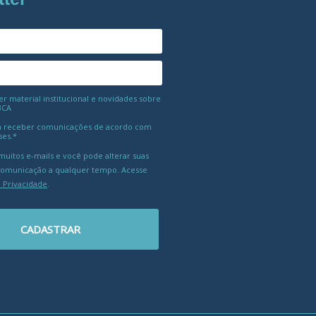
 material institucional e novidades sobre
BCA
 receber comunicações de acordo com
ses.*
uitos e-mails e você pode alterar suas
comunicação a qualquer tempo. Acesse
e Privacidade
.
CADASTRAR