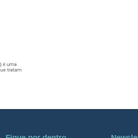
s) é uma
 que tratam
Fique por dentro
Newsle