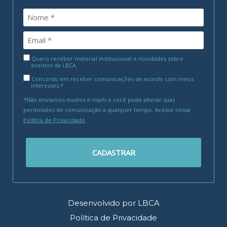
Quero receber material institucional e novidades sobre
eventos da LBCA
Concordo em receber comunicações de acordo com meus
interesses.*
*Não enviamos muitos e-mails e você pode alterar suas
permissões de comunicação a qualquer tempo. Acesse nossa
Política de Privacidade
.
CADASTRAR
Desenvolvido por LBCA
Política de Privacidade