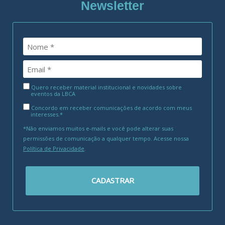
Newsletter
Quero receber material institucional e novidades sobre
eventos da LBCA
Concordo em receber comunicações de acordo com meus
interesses.*
*Não enviamos muitos e-mails e você pode alterar suas
permissões de comunicação a qualquer tempo. Acesse nossa
Política de Privacidade
.
CADASTRAR