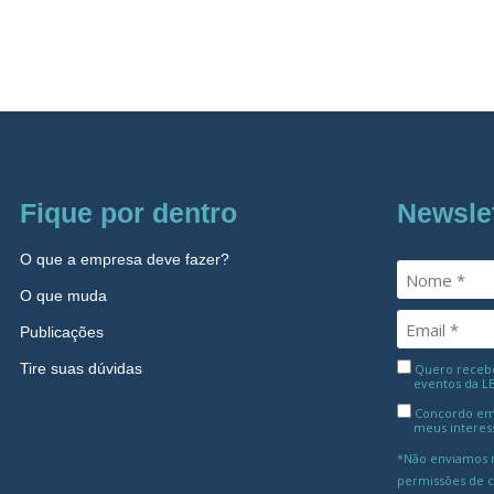
Fique por dentro
Newsle
O que a empresa deve fazer?
O que muda
Publicações
Tire suas dúvidas
Quero receber
eventos da L
Concordo em
meus interes
*Não enviamos m
permissões de 