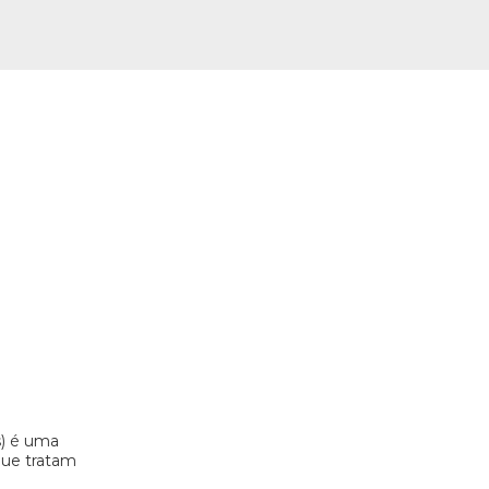
s) é uma
 que tratam