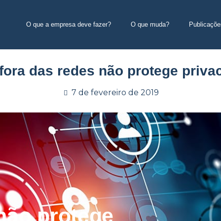
O que a empresa deve fazer?
O que muda?
Publicaçõe
 fora das redes não protege priva
7 de fevereiro de 2019
 não protege