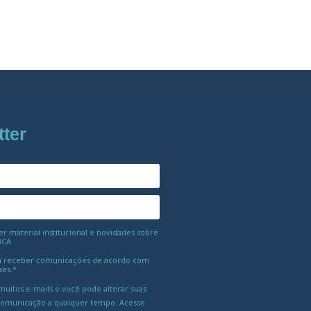
tter
 material institucional e novidades sobre
BCA
 receber comunicações de acordo com
ses.*
uitos e-mails e você pode alterar suas
comunicação a qualquer tempo. Acesse