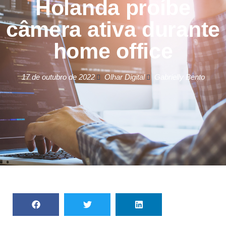
Holanda proíbe
câmera ativa durante
home office
17 de outubro de 2022
Olhar Digital
Gabrielly Bento