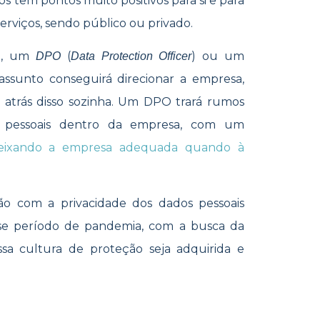
s tem pontos muito positivos para si e para
rviços, sendo público ou privado.
ão, um
(
) ou um
DPO
Data Protection Officer
 assunto conseguirá direcionar a empresa,
 atrás disso sozinha. Um DPO trará rumos
 pessoais dentro da empresa, com um
eixando a empresa adequada quando à
o com a privacidade dos dados pessoais
esse período de pandemia, com a busca da
a cultura de proteção seja adquirida e