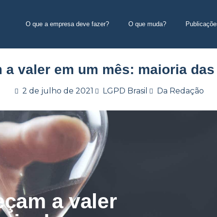
O que a empresa deve fazer?
O que muda?
Publicaçõe
a valer em um mês: maioria das
2 de julho de 2021
LGPD Brasil
Da Redação
çam a valer