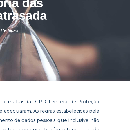
ria das
atrasada
 Redação
de multas da LGPD (Lei Geral de Proteção
e adequaram. As regras estabelecidas pela
nto de dados pessoais, que inclusive, não
mas todas no geral. Porém, o tempo a cada