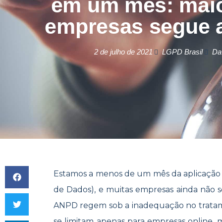
em um mês: maio
empresas segue 
2 de julho de 2021
LGPD Brasil
Da
Estamos a menos de um mês da aplicação 
de Dados), e muitas empresas ainda não s
ANPD regem sob a inadequação no tratame
se limitam apenas para empresas online, 