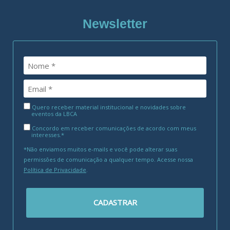
Newsletter
Quero receber material institucional e novidades sobre
eventos da LBCA
Concordo em receber comunicações de acordo com meus
interesses.*
*Não enviamos muitos e-mails e você pode alterar suas
permissões de comunicação a qualquer tempo. Acesse nossa
Política de Privacidade
.
CADASTRAR