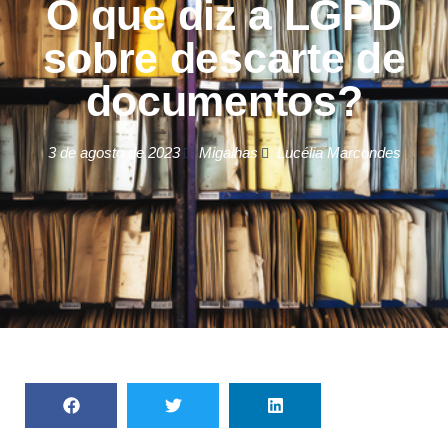
O que diz a LGPD
sobre descarte de
documentos?
3 de agosto de 2023
Migalhas
Lucélia Marcondes