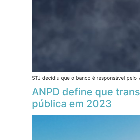
STJ decidiu que o banco é responsável pelo 
ANPD define que transf
pública em 2023