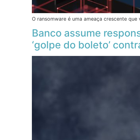
O ransomware é uma ameaça crescente que v
Banco assume responsa
‘golpe do boleto’ contr