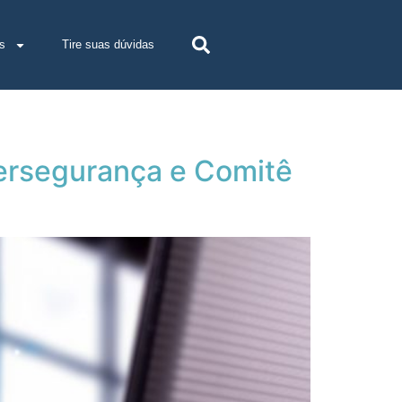
s
Tire suas dúvidas
bersegurança e Comitê