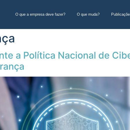
O que a empresa deve fazer?
O que muda?
Publicaçõe
nça
nte a Política Nacional de Ci
urança