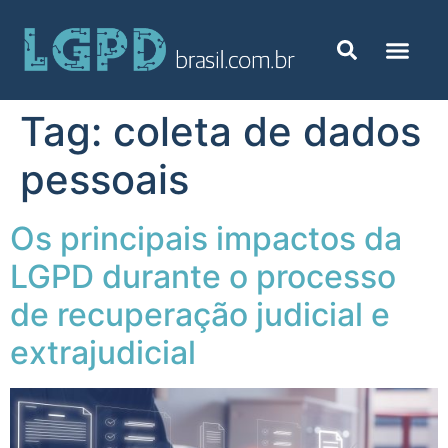
Tag:
coleta de dados
pessoais
Os principais impactos da
LGPD durante o processo
de recuperação judicial e
extrajudicial