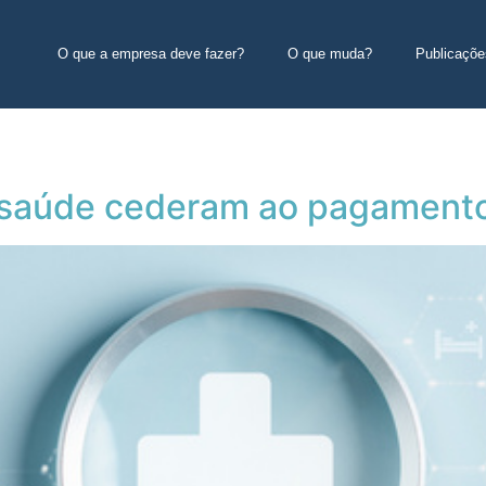
O que a empresa deve fazer?
O que muda?
Publicaçõe
saúde cederam ao pagamento