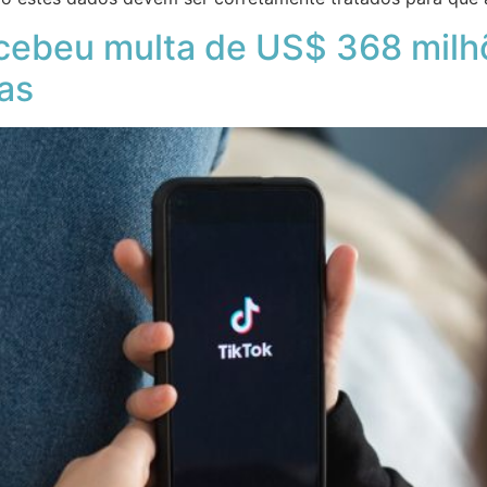
ecebeu multa de US$ 368 milh
as