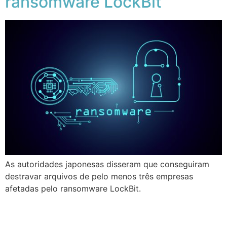
ransomware LockBit
As autoridades japonesas disseram que conseguiram
destravar arquivos de pelo menos três empresas
afetadas pelo ransomware LockBit.