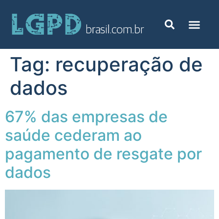
Tag:
recuperação de
dados
67% das empresas de
saúde cederam ao
pagamento de resgate por
dados