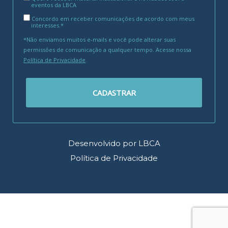
eventos da LBCA
Concordo em receber comunicações de acordo com meus
interesses.*
*Não enviamos muitos e-mails e você pode alterar suas
permissões de comunicação a qualquer tempo. Acesse nossa
Política de Privacidade
.
CADASTRAR
Desenvolvido por LBCA
Política de Privacidade