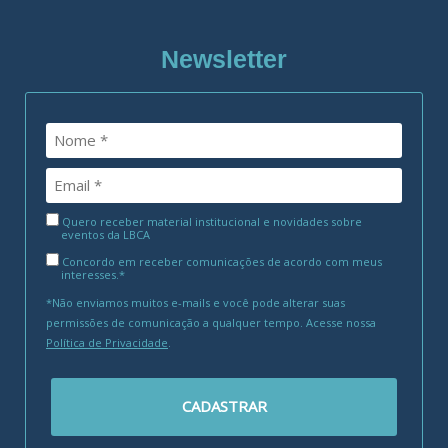
Newsletter
Quero receber material institucional e novidades sobre
eventos da LBCA
Concordo em receber comunicações de acordo com meus
interesses.*
*Não enviamos muitos e-mails e você pode alterar suas
permissões de comunicação a qualquer tempo. Acesse nossa
Política de Privacidade
.
CADASTRAR