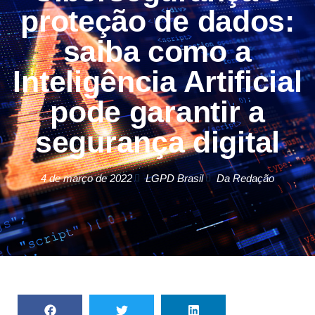
proteção de dados:
saiba como a
Inteligência Artificial
pode garantir a
segurança digital
4 de março de 2022
LGPD Brasil
Da Redação